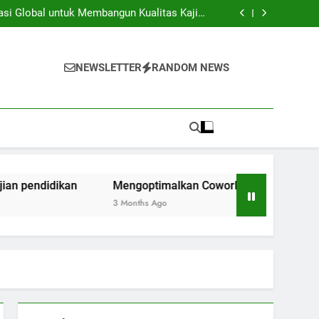
iversitas dan Industri: Menghasilkan Inovasi
Secara Kolaboratif
asi Global untuk Membangun Kualitas Kajian
pendidikan
ng Space Instansi Pendidikan dalam rangka
Inovasi Akademik
membantu Pelaksanaan Kegiatan Kerjasama
Global
iversitas dan Industri: Menghasilkan Inovasi
Secara Kolaboratif
asi Global untuk Membangun Kualitas Kajian
NEWSLETTER
RANDOM NEWS
pendidikan
ng Space Instansi Pendidikan dalam rangka
Inovasi Akademik
membantu Pelaksanaan Kegiatan Kerjasama
Global
idikan
Mengoptimalkan Coworking Space Instansi Pendi
3 Months Ago