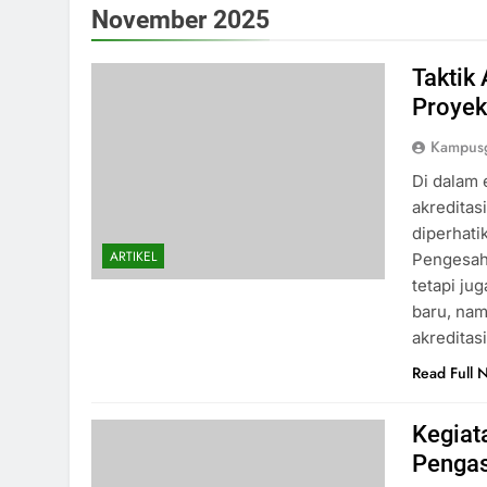
November 2025
Taktik
Proyek
Kampusg
Di dalam 
akreditas
diperhati
ARTIKEL
Pengesaha
tetapi ju
baru, nam
akreditas
Read Full 
Kegiat
Pengasa