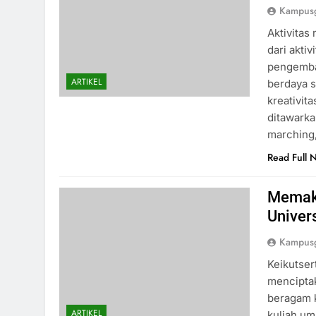
Kampusg
Aktivitas
dari aktiv
pengemba
ARTIKEL
berdaya s
kreativit
ditawarka
marching,
Read Full 
Memaks
Univer
Kampusg
Keikutser
mencipta
beragam k
ARTIKEL
kuliah um