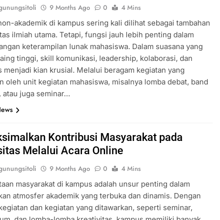
unungsitoli
9 Months Ago
0
4 Mins
 non-akademik di kampus sering kali dilihat sebagai tambahan
itas ilmiah utama. Tetapi, fungsi jauh lebih penting dalam
ngan keterampilan lunak mahasiswa. Dalam suasana yang
aing tinggi, skill komunikasi, leadership, kolaborasi, dan
as menjadi kian krusial. Melalui beragam kegiatan yang
n oleh unit kegiatan mahasiswa, misalnya lomba debat, band
 atau juga seminar…
News
imalkan Kontribusi Masyarakat pada
sitas Melalui Acara Online
unungsitoli
9 Months Ago
0
4 Mins
taan masyarakat di kampus adalah unsur penting dalam
kan atmosfer akademik yang terbuka dan dinamis. Dengan
egiatan dan kegiatan yang ditawarkan, seperti seminar,
um, dan lomba-lomba kreativitas, kampus memiliki banyak