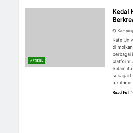
Kedai 
Berkre
Kampusg
Kafe Univ
diimpikan
berbagai 
ARTIKEL
platform 
Selain it
sebagai t
terutama
Read Full 