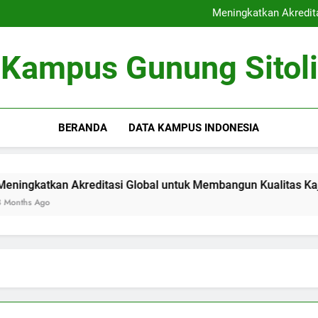
Kerjasama Riset antara Un
Meningkatkan Akredit
Mengoptimalkan Coworki
Peran Dewan Akademik dalam 
Kerjasama Riset antara Un
Kampus Gunung Sitoli
Meningkatkan Akredit
Mengoptimalkan Coworki
Peran Dewan Akademik dalam 
BERANDA
DATA KAMPUS INDONESIA
kan Akreditasi Global untuk Membangun Kualitas Kajian pend
o