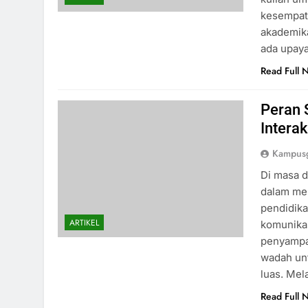
kesempat
akademika
ada upaya
Read Full 
Peran 
Interak
Kampusg
Di masa d
dalam men
pendidika
ARTIKEL
komunikas
penyampai
wadah un
luas. Mel
Read Full 