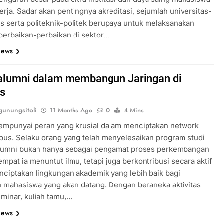
kerja. Sadar akan pentingnya akreditasi, sejumlah universitas-
as serta politeknik-politek berupaya untuk melaksanakan
perbaikan-perbaikan di sektor…
News
alumni dalam membangun Jaringan di
s
unungsitoli
11 Months Ago
0
4 Mins
empunyai peran yang krusial dalam menciptakan network
us. Selaku orang yang telah menyelesaikan program studi
 alumni bukan hanya sebagai pengamat proses perkembangan
tempat ia menuntut ilmu, tetapi juga berkontribusi secara aktif
ciptakan lingkungan akademik yang lebih baik bagi
 mahasiswa yang akan datang. Dengan beraneka aktivitas
eminar, kuliah tamu,…
News