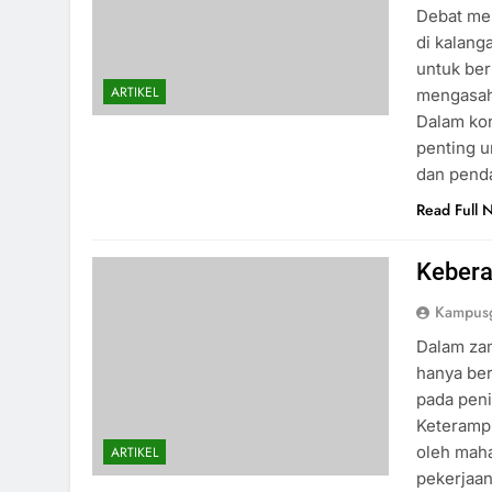
Debat mer
di kalang
untuk ber
ARTIKEL
mengasah 
Dalam kon
penting 
dan pend
Read Full 
Kebera
Kampusg
Dalam zam
hanya ber
pada peni
Keterampi
oleh mah
ARTIKEL
pekerjaan