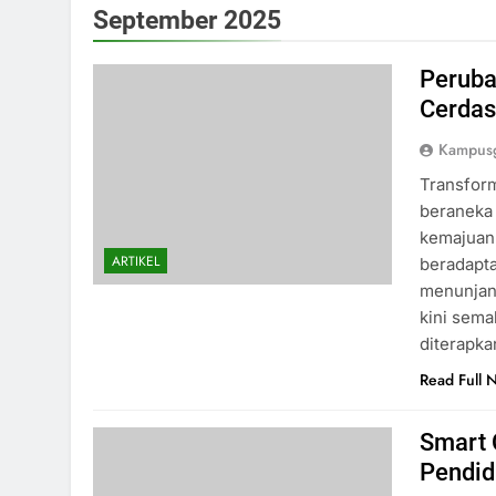
September 2025
Peruba
Cerda
Kampusg
Transform
beraneka 
kemajuan 
ARTIKEL
beradapta
menunjan
kini sema
diterapka
Read Full 
Smart 
Pendid