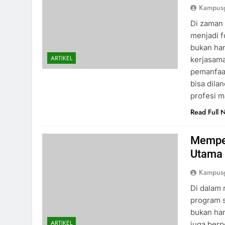
Kampusg
Di zaman 
menjadi f
bukan han
ARTIKEL
kerjasama
pemanfaat
bisa dila
profesi 
Read Full 
Memper
Utama 
Kampusg
Di dalam 
program s
bukan han
ARTIKEL
juga berp