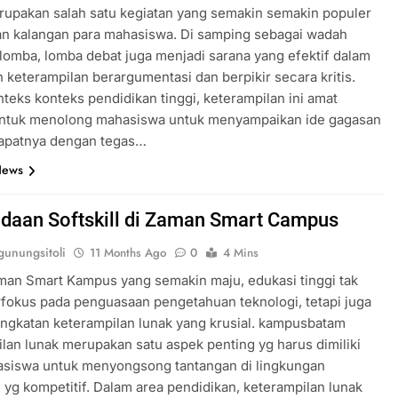
upakan salah satu kegiatan yang semakin semakin populer
an kalangan para mahasiswa. Di samping sebagai wadah
lomba, lomba debat juga menjadi sarana yang efektif dalam
keterampilan berargumentasi dan berpikir secara kritis.
teks konteks pendidikan tinggi, keterampilan ini amat
untuk menolong mahasiswa untuk menyampaikan ide gagasan
apatnya dengan tegas…
News
daan Softskill di Zaman Smart Campus
unungsitoli
11 Months Ago
0
4 Mins
an Smart Kampus yang semakin maju, edukasi tinggi tak
fokus pada penguasaan pengetahuan teknologi, tetapi juga
ngkatan keterampilan lunak yang krusial. kampusbatam
lan lunak merupakan satu aspek penting yg harus dimiliki
asiswa untuk menyongsong tantangan di lingkungan
 yg kompetitif. Dalam area pendidikan, keterampilan lunak