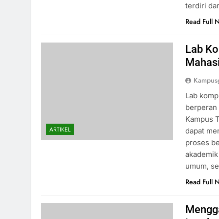
terdiri d
Read Full 
Lab Ko
Mahas
Kampusg
Lab kompu
berperan 
Kampus T
ARTIKEL
dapat me
proses be
akademik 
umum, se
Read Full 
Mengga