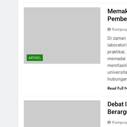
Memaks
Pembel
Kampusg
Di zaman 
laborator
praktikal
ARTIKEL
memadai 
memfasili
universi
hubungan 
Read Full 
Debat 
Berarg
Kampusg