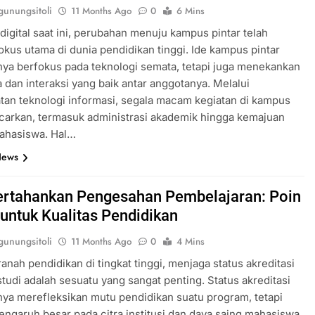
unungsitoli
11 Months Ago
0
6 Mins
digital saat ini, perubahan menuju kampus pintar telah
okus utama di dunia pendidikan tinggi. Ide kampus pintar
ya berfokus pada teknologi semata, tetapi juga menekankan
 dan interaksi yang baik antar anggotanya. Melalui
an teknologi informasi, segala macam kegiatan di kampus
ncarkan, termasuk administrasi akademik hingga kemajuan
mahasiswa. Hal…
News
tahankan Pengesahan Pembelajaran: Poin
untuk Kualitas Pendidikan
unungsitoli
11 Months Ago
0
4 Mins
ranah pendidikan di tingkat tinggi, menjaga status akreditasi
tudi adalah sesuatu yang sangat penting. Status akreditasi
ya merefleksikan mutu pendidikan suatu program, tetapi
engaruh besar pada citra institusi dan daya saing mahasiswa