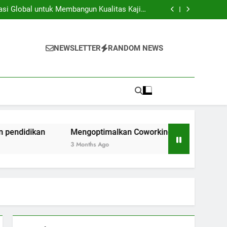
iversitas dan Industri: Menghasilkan Inovasi
Secara Kolaboratif
asi Global untuk Membangun Kualitas Kajian
pendidikan
ng Space Instansi Pendidikan dalam rangka
Inovasi Akademik
membantu Pelaksanaan Kegiatan Kerjasama
Global
iversitas dan Industri: Menghasilkan Inovasi
Secara Kolaboratif
asi Global untuk Membangun Kualitas Kajian
NEWSLETTER
RANDOM NEWS
pendidikan
ng Space Instansi Pendidikan dalam rangka
Inovasi Akademik
membantu Pelaksanaan Kegiatan Kerjasama
Global
Mengoptimalkan Coworking Space Instansi Pendidikan 
3 Months Ago