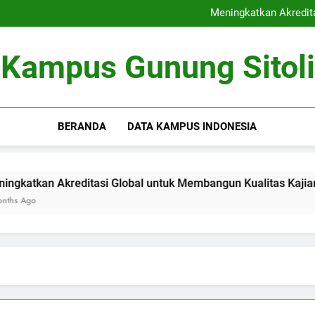
Kerjasama Riset antara Un
Meningkatkan Akredit
Mengoptimalkan Coworki
Peran Dewan Akademik dalam 
Kerjasama Riset antara Un
Kampus Gunung Sitoli
Meningkatkan Akredit
Mengoptimalkan Coworki
Peran Dewan Akademik dalam 
BERANDA
DATA KAMPUS INDONESIA
reditasi Global untuk Membangun Kualitas Kajian pendidikan