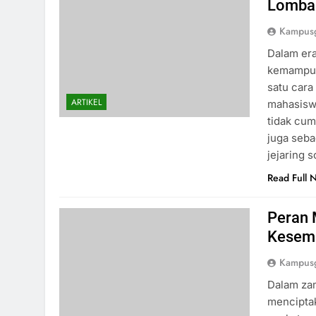
Lomba 
Kampusg
Dalam era
kemampuan
satu car
ARTIKEL
mahasiswa
tidak cu
juga seb
jejaring 
Read Full 
Peran 
Kesemp
Kampusg
Dalam zam
menciptak