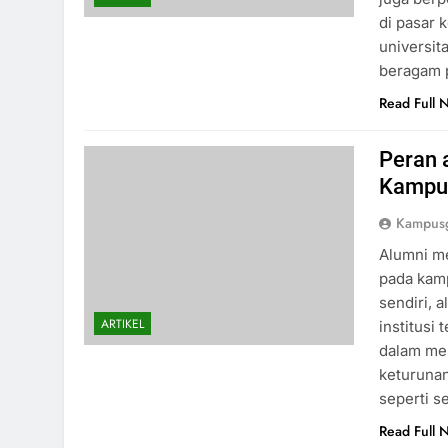
di pasar 
universit
beragam 
Read Full 
Peran 
Kampu
Kampusg
Alumni m
pada kamp
sendiri,
ARTIKEL
institusi 
dalam men
keturunan
seperti s
Read Full 