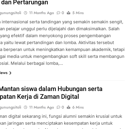
dan Pertarungan
unungsitoli
11 Months Ago
0
5 Mins
 internasional serta tandingan yang semakin semakin sengit,
 pelajar unggul perlu dijelajahi dan dimaksimalkan. Salah
a yang efektif dalam menyokong proses pengembangan
 yaitu lewat pertandingan dan lomba. Aktivitas tersebut
ma berperan untuk meningkatkan kemampuan akademik, tetapi
agai media untuk mengembangkan soft skill serta membangun
sosial. Melalui berbagai lomba,…
News
Mantan siswa dalam Hubungan serta
atan Kerja di Zaman Digital
unungsitoli
11 Months Ago
0
6 Mins
an digital sekarang ini, fungsi alumni semakin krusial untuk
an jaringan serta menciptakan kesempatan kerja untuk