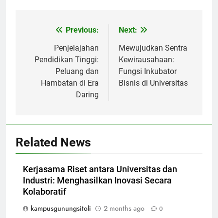
Post
Previous:
Next:
navigation
Penjelajahan
Mewujudkan Sentra
Pendidikan Tinggi:
Kewirausahaan:
Peluang dan
Fungsi Inkubator
Hambatan di Era
Bisnis di Universitas
Daring
Related News
Kerjasama Riset antara Universitas dan
Industri: Menghasilkan Inovasi Secara
Kolaboratif
kampusgunungsitoli
2 months ago
0