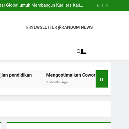
iversitas dan Industri: Menghasilkan Inovasi
Secara Kolaboratif
asi Global untuk Membangun Kualitas Kajian
pendidikan
ng Space Instansi Pendidikan dalam rangka
Inovasi Akademik
membantu Pelaksanaan Kegiatan Kerjasama
Global
iversitas dan Industri: Menghasilkan Inovasi
Secara Kolaboratif
asi Global untuk Membangun Kualitas Kajian
NEWSLETTER
RANDOM NEWS
pendidikan
ng Space Instansi Pendidikan dalam rangka
Inovasi Akademik
membantu Pelaksanaan Kegiatan Kerjasama
Global
endidikan
Mengoptimalkan Coworking Space Instansi Pe
3 Months Ago