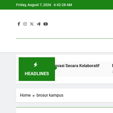
Skip
Friday, August 7, 2026
6:42:28 AM
to
content
ndustri: Menghasilkan Inovasi Secara Kolaboratif
Mening
3 Months
HEADLINES
Home
brosur kampus