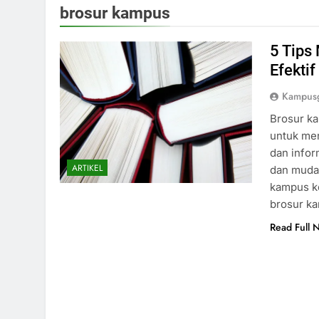
brosur kampus
5 Tips
Efektif
Kampusg
Brosur ka
untuk me
dan infor
ARTIKEL
dan mudah
kampus ke
brosur ka
Read Full 