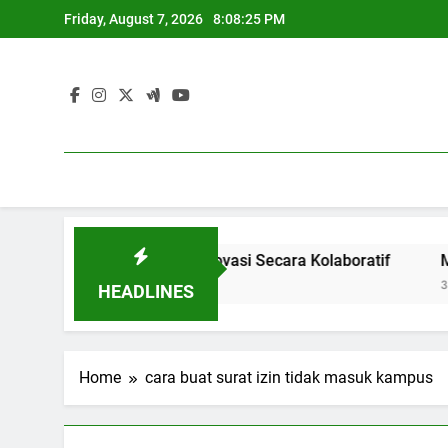
Skip
Friday, August 7, 2026
8:08:25 PM
to
content
dustri: Menghasilkan Inovasi Secara Kolaboratif
Meningk
3 Months 
HEADLINES
Home
cara buat surat izin tidak masuk kampus