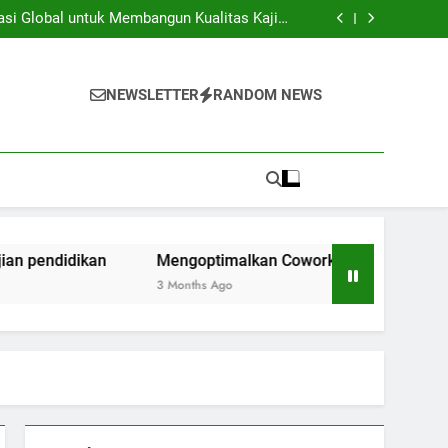
iversitas dan Industri: Menghasilkan Inovasi
Secara Kolaboratif
asi Global untuk Membangun Kualitas Kajian
pendidikan
ng Space Instansi Pendidikan dalam rangka
Inovasi Akademik
membantu Pelaksanaan Kegiatan Kerjasama
Global
iversitas dan Industri: Menghasilkan Inovasi
Secara Kolaboratif
asi Global untuk Membangun Kualitas Kajian
NEWSLETTER
RANDOM NEWS
pendidikan
ng Space Instansi Pendidikan dalam rangka
Inovasi Akademik
membantu Pelaksanaan Kegiatan Kerjasama
Global
ndidikan
Mengoptimalkan Coworking Space Instansi Pen
3 Months Ago