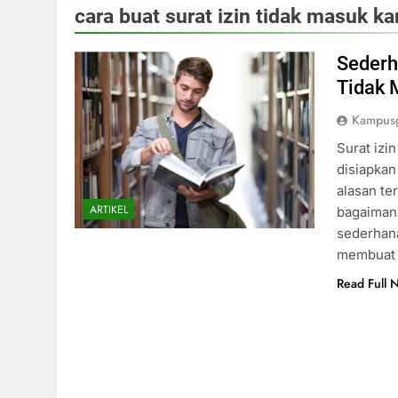
cara buat surat izin tidak masuk 
Sederh
Tidak
Kampusg
Surat izi
disiapkan
alasan te
ARTIKEL
bagaiman
sederhana
membuat 
Read Full 