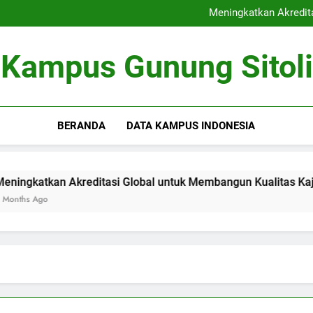
Kerjasama Riset antara Un
Meningkatkan Akredit
Mengoptimalkan Coworki
Peran Dewan Akademik dalam 
Kerjasama Riset antara Un
Kampus Gunung Sitoli
Meningkatkan Akredit
Mengoptimalkan Coworki
Peran Dewan Akademik dalam 
BERANDA
DATA KAMPUS INDONESIA
atkan Akreditasi Global untuk Membangun Kualitas Kajian pe
Ago