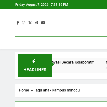
Skip
Friday, August 7, 2026
7:33:16 PM
to
content
stri: Menghasilkan Inovasi Secara Kolaboratif
Meningkat
3 Months Ag
HEADLINES
Home
lagu anak kampus minggu