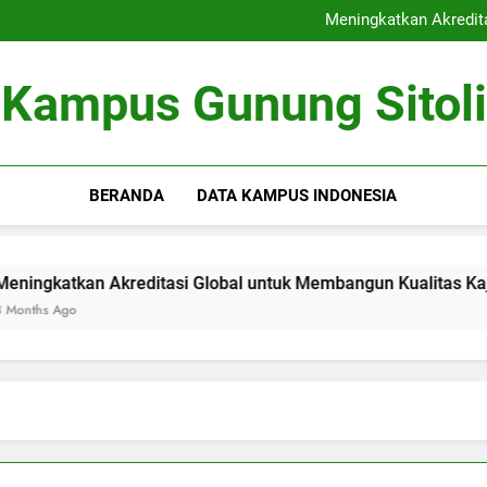
Kerjasama Riset antara Un
Meningkatkan Akredit
Mengoptimalkan Coworki
Peran Dewan Akademik dalam 
Kerjasama Riset antara Un
Kampus Gunung Sitoli
Meningkatkan Akredit
Mengoptimalkan Coworki
Peran Dewan Akademik dalam 
BERANDA
DATA KAMPUS INDONESIA
kan Akreditasi Global untuk Membangun Kualitas Kajian pend
o