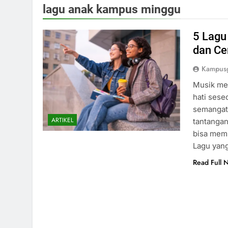
lagu anak kampus minggu
5 Lagu
dan Ce
Kampusg
Musik mem
hati sese
semangat
ARTIKEL
tantangan
bisa memb
Lagu yang
Read Full 