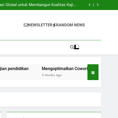
iversitas dan Industri: Menghasilkan Inovasi
Secara Kolaboratif
asi Global untuk Membangun Kualitas Kajian
pendidikan
ng Space Instansi Pendidikan dalam rangka
Inovasi Akademik
membantu Pelaksanaan Kegiatan Kerjasama
Global
iversitas dan Industri: Menghasilkan Inovasi
Secara Kolaboratif
asi Global untuk Membangun Kualitas Kajian
NEWSLETTER
RANDOM NEWS
pendidikan
ng Space Instansi Pendidikan dalam rangka
Inovasi Akademik
membantu Pelaksanaan Kegiatan Kerjasama
Global
idikan
Mengoptimalkan Coworking Space Instansi Pendi
3 Months Ago