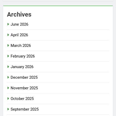
Archives
June 2026
April 2026
March 2026
February 2026
January 2026
December 2025
November 2025
October 2025
September 2025