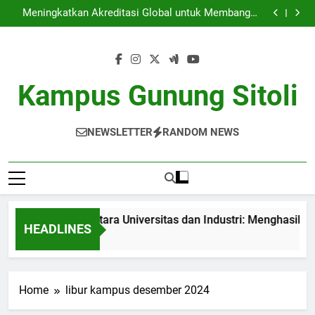
Kerjasama Riset antara Universitas dan Industri:
Skip
Menghasilkan Inovasi Secara Kolaboratif
Meningkatkan Akreditasi Global untuk Membangun
to
Kualitas Kajian pendidikan
Mengoptimalkan Coworking Space Instansi
Pendidikan dalam rangka Inovasi Akademik
Peran Dewan Akademik dalam membantu
content
Pelaksanaan Kegiatan Kerjasama Global
Kerjasama Riset antara Universitas dan Industri:
Menghasilkan Inovasi Secara Kolaboratif
Meningkatkan Akreditasi Global untuk Membangun
Kualitas Kajian pendidikan
Mengoptimalkan Coworking Space Instansi
Kampus Gunung Sitoli
Pendidikan dalam rangka Inovasi Akademik
Peran Dewan Akademik dalam membantu
Pelaksanaan Kegiatan Kerjasama Global
NEWSLETTER
RANDOM NEWS
erjasama Riset antara Universitas dan Industri: Menghasilkan 
HEADLINES
 Months Ago
Home
libur kampus desember 2024