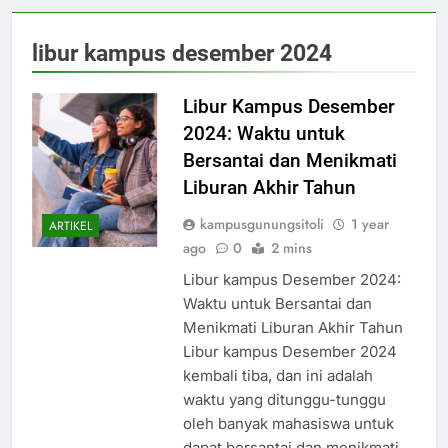
libur kampus desember 2024
Libur Kampus Desember
2024: Waktu untuk
Bersantai dan Menikmati
Liburan Akhir Tahun
kampusgunungsitoli
1 year
ARTIKEL
ago
0
2 mins
Libur kampus Desember 2024:
Waktu untuk Bersantai dan
Menikmati Liburan Akhir Tahun
Libur kampus Desember 2024
kembali tiba, dan ini adalah
waktu yang ditunggu-tunggu
oleh banyak mahasiswa untuk
dapat bersantai dan menikmati