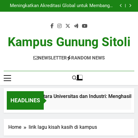
Kerjasama Riset antara Universitas dan Industri:
Skip
Menghasilkan Inovasi Secara Kolaboratif
Meningkatkan Akreditasi Global untuk Membangun
to
Kualitas Kajian pendidikan
Mengoptimalkan Coworking Space Instansi
Pendidikan dalam rangka Inovasi Akademik
Peran Dewan Akademik dalam membantu
content
Pelaksanaan Kegiatan Kerjasama Global
Kerjasama Riset antara Universitas dan Industri:
Menghasilkan Inovasi Secara Kolaboratif
Meningkatkan Akreditasi Global untuk Membangun
Kualitas Kajian pendidikan
Mengoptimalkan Coworking Space Instansi
Kampus Gunung Sitoli
Pendidikan dalam rangka Inovasi Akademik
Peran Dewan Akademik dalam membantu
Pelaksanaan Kegiatan Kerjasama Global
NEWSLETTER
RANDOM NEWS
erjasama Riset antara Universitas dan Industri: Menghasilkan 
HEADLINES
 Months Ago
Home
lirik lagu kisah kasih di kampus