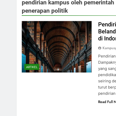
pendirian kampus oleh pemerintah 
penerapan politik
Pendir
Beland
di Ind
Kampusg
Pendirian
Dampaknya
ARTIKEL
yang sang
pendidika
seiring d
turut ber
pendiria
Read Full 