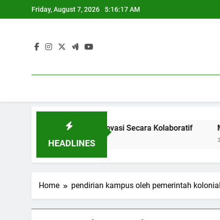
Skip
Friday, August 7, 2026
5:16:17 AM
to
content
stri: Menghasilkan Inovasi Secara Kolaboratif
Meningkat
3 Months Ag
HEADLINES
Home
pendirian kampus oleh pemerintah kolonia