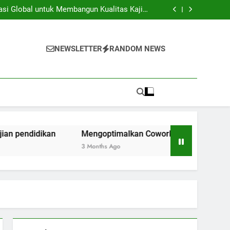
iversitas dan Industri: Menghasilkan Inovasi
Secara Kolaboratif
asi Global untuk Membangun Kualitas Kajian
pendidikan
ng Space Instansi Pendidikan dalam rangka
Inovasi Akademik
membantu Pelaksanaan Kegiatan Kerjasama
Global
iversitas dan Industri: Menghasilkan Inovasi
Secara Kolaboratif
asi Global untuk Membangun Kualitas Kajian
NEWSLETTER
RANDOM NEWS
pendidikan
ng Space Instansi Pendidikan dalam rangka
Inovasi Akademik
membantu Pelaksanaan Kegiatan Kerjasama
Global
idikan
Mengoptimalkan Coworking Space Instansi Pendi
3 Months Ago