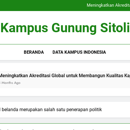
Kerjasama Riset antara Un
Meningkatkan Akredit
Mengoptimalkan Coworki
Peran Dewan Akademik dalam 
Kerjasama Riset antara Un
Kampus Gunung Sitoli
Meningkatkan Akredit
Mengoptimalkan Coworki
Peran Dewan Akademik dalam 
BERANDA
DATA KAMPUS INDONESIA
kan Akreditasi Global untuk Membangun Kualitas Kajian pend
o
l belanda merupakan salah satu penerapan politik