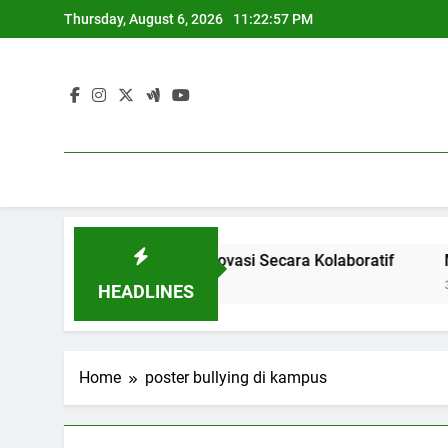
Skip
Thursday, August 6, 2026
11:22:57 PM
to
content
dustri: Menghasilkan Inovasi Secara Kolaboratif
Meningk
3 Months 
HEADLINES
Home
poster bullying di kampus