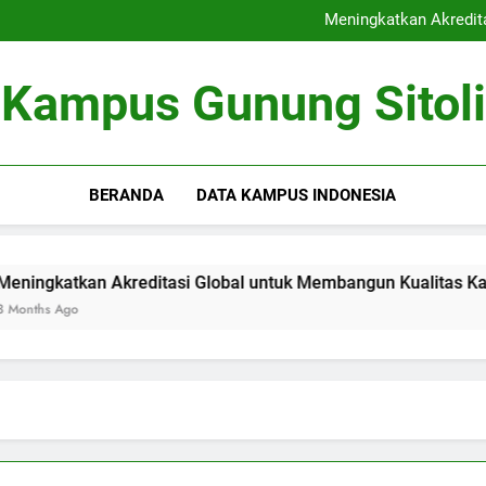
Kerjasama Riset antara Un
Meningkatkan Akredit
Mengoptimalkan Coworki
Peran Dewan Akademik dalam 
Kerjasama Riset antara Un
Kampus Gunung Sitoli
Meningkatkan Akredit
Mengoptimalkan Coworki
Peran Dewan Akademik dalam 
BERANDA
DATA KAMPUS INDONESIA
atkan Akreditasi Global untuk Membangun Kualitas Kajian pe
Ago