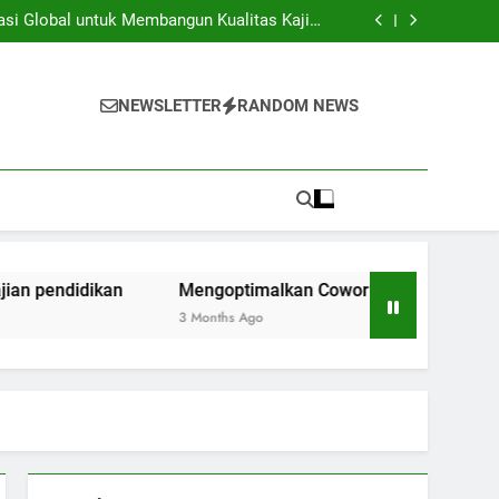
iversitas dan Industri: Menghasilkan Inovasi
Secara Kolaboratif
asi Global untuk Membangun Kualitas Kajian
pendidikan
ng Space Instansi Pendidikan dalam rangka
Inovasi Akademik
membantu Pelaksanaan Kegiatan Kerjasama
Global
iversitas dan Industri: Menghasilkan Inovasi
Secara Kolaboratif
asi Global untuk Membangun Kualitas Kajian
NEWSLETTER
RANDOM NEWS
pendidikan
ng Space Instansi Pendidikan dalam rangka
Inovasi Akademik
membantu Pelaksanaan Kegiatan Kerjasama
Global
ndidikan
Mengoptimalkan Coworking Space Instansi Pen
3 Months Ago