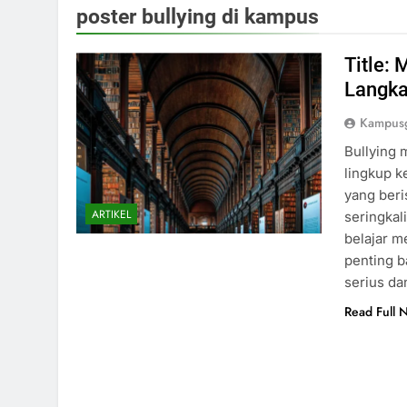
poster bullying di kampus
Title:
Langka
Kampusg
Bullying 
lingkup k
yang beri
ARTIKEL
seringkal
belajar m
penting b
serius d
Read Full 