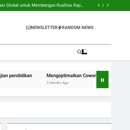
iversitas dan Industri: Menghasilkan Inovasi
Secara Kolaboratif
asi Global untuk Membangun Kualitas Kajian
pendidikan
ng Space Instansi Pendidikan dalam rangka
Inovasi Akademik
membantu Pelaksanaan Kegiatan Kerjasama
Global
iversitas dan Industri: Menghasilkan Inovasi
Secara Kolaboratif
asi Global untuk Membangun Kualitas Kajian
NEWSLETTER
RANDOM NEWS
pendidikan
ng Space Instansi Pendidikan dalam rangka
Inovasi Akademik
membantu Pelaksanaan Kegiatan Kerjasama
Global
idikan
Mengoptimalkan Coworking Space Instansi Pend
3 Months Ago