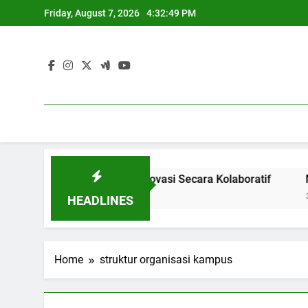
Skip
Friday, August 7, 2026
4:32:49 PM
to
content
stri: Menghasilkan Inovasi Secara Kolaboratif
Meningka
3 Months A
HEADLINES
Home
struktur organisasi kampus