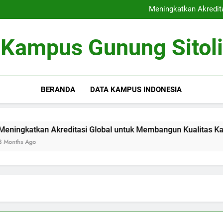
Kerjasama Riset antara Un
Meningkatkan Akredit
Mengoptimalkan Coworki
Peran Dewan Akademik dalam 
Kerjasama Riset antara Un
Kampus Gunung Sitoli
Meningkatkan Akredit
Mengoptimalkan Coworki
Peran Dewan Akademik dalam 
BERANDA
DATA KAMPUS INDONESIA
tkan Akreditasi Global untuk Membangun Kualitas Kajian pend
go