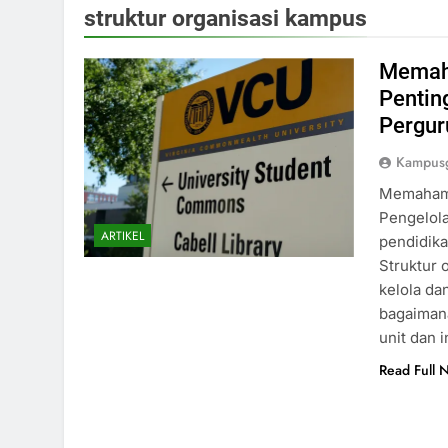
struktur organisasi kampus
Memaha
Pentin
Pergur
Kampusg
Memahami
Pengelol
ARTIKEL
pendidika
Struktur 
kelola da
bagaimana
unit dan 
Read Full 