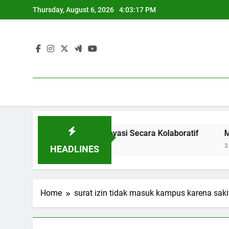
Skip
Thursday, August 6, 2026
4:03:17 PM
to
content
stri: Menghasilkan Inovasi Secara Kolaboratif
Meningkat
3 Months Ag
HEADLINES
Home
surat izin tidak masuk kampus karena saki