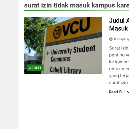
surat izin tidak masuk kampus kare
Judul A
Masuk 
Kampusg
Surat Iz
penting y
ke kampus
ARTIKEL
untuk mem
yang terj
surat izi
Read Full 