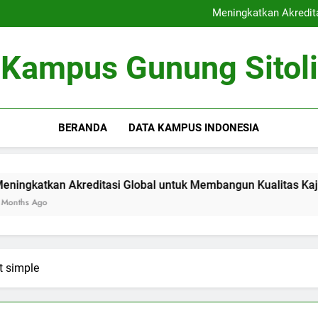
Kerjasama Riset antara Un
Meningkatkan Akredit
Mengoptimalkan Coworki
Peran Dewan Akademik dalam 
Kerjasama Riset antara Un
Kampus Gunung Sitoli
Meningkatkan Akredit
Mengoptimalkan Coworki
Peran Dewan Akademik dalam 
BERANDA
DATA KAMPUS INDONESIA
kan Akreditasi Global untuk Membangun Kualitas Kajian pend
o
t simple