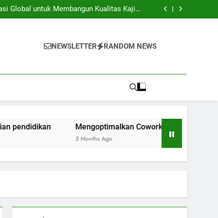
iversitas dan Industri: Menghasilkan Inovasi
Secara Kolaboratif
asi Global untuk Membangun Kualitas Kajian
pendidikan
ng Space Instansi Pendidikan dalam rangka
Inovasi Akademik
membantu Pelaksanaan Kegiatan Kerjasama
Global
iversitas dan Industri: Menghasilkan Inovasi
Secara Kolaboratif
asi Global untuk Membangun Kualitas Kajian
NEWSLETTER
RANDOM NEWS
pendidikan
ng Space Instansi Pendidikan dalam rangka
Inovasi Akademik
membantu Pelaksanaan Kegiatan Kerjasama
Global
idikan
Mengoptimalkan Coworking Space Instansi Pendi
3 Months Ago