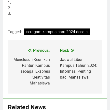
1.
2.
3.
Tagged:
seragam kampus baru 2024 desain
Post
Previous:
Next:
navigation
Menelusuri Keunikan
Jadwal Libur
Pantun Kampus
Kampus Tahun 2024:
sebagai Ekspresi
Informasi Penting
Kreativitas
bagi Mahasiswa
Mahasiswa
Related News