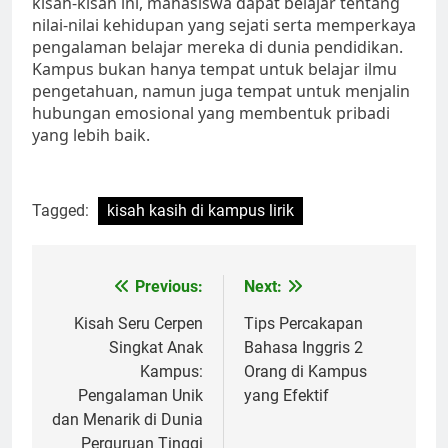
kisah-kisah ini, mahasiswa dapat belajar tentang
nilai-nilai kehidupan yang sejati serta memperkaya
pengalaman belajar mereka di dunia pendidikan.
Kampus bukan hanya tempat untuk belajar ilmu
pengetahuan, namun juga tempat untuk menjalin
hubungan emosional yang membentuk pribadi
yang lebih baik.
Tagged:
kisah kasih di kampus lirik
Post
Previous:
Next:
navigation
Kisah Seru Cerpen
Tips Percakapan
Singkat Anak
Bahasa Inggris 2
Kampus:
Orang di Kampus
Pengalaman Unik
yang Efektif
dan Menarik di Dunia
Perguruan Tinggi