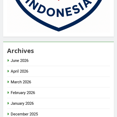
Archives
June 2026
April 2026
March 2026
February 2026
January 2026
December 2025