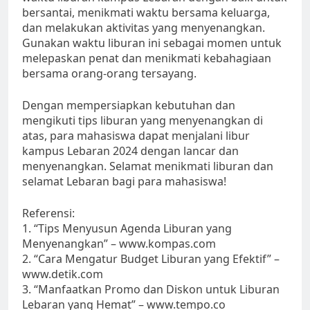
bersantai, menikmati waktu bersama keluarga,
dan melakukan aktivitas yang menyenangkan.
Gunakan waktu liburan ini sebagai momen untuk
melepaskan penat dan menikmati kebahagiaan
bersama orang-orang tersayang.
Dengan mempersiapkan kebutuhan dan
mengikuti tips liburan yang menyenangkan di
atas, para mahasiswa dapat menjalani libur
kampus Lebaran 2024 dengan lancar dan
menyenangkan. Selamat menikmati liburan dan
selamat Lebaran bagi para mahasiswa!
Referensi:
1. “Tips Menyusun Agenda Liburan yang
Menyenangkan” – www.kompas.com
2. “Cara Mengatur Budget Liburan yang Efektif” –
www.detik.com
3. “Manfaatkan Promo dan Diskon untuk Liburan
Lebaran yang Hemat” – www.tempo.co