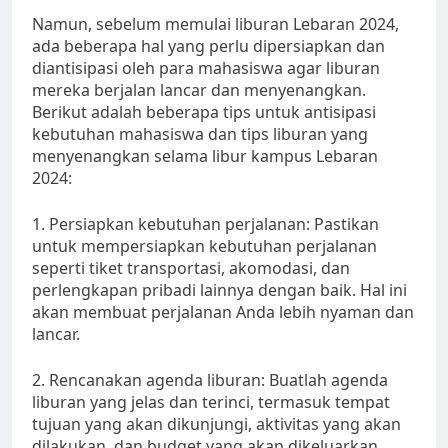
Namun, sebelum memulai liburan Lebaran 2024,
ada beberapa hal yang perlu dipersiapkan dan
diantisipasi oleh para mahasiswa agar liburan
mereka berjalan lancar dan menyenangkan.
Berikut adalah beberapa tips untuk antisipasi
kebutuhan mahasiswa dan tips liburan yang
menyenangkan selama libur kampus Lebaran
2024:
1. Persiapkan kebutuhan perjalanan: Pastikan
untuk mempersiapkan kebutuhan perjalanan
seperti tiket transportasi, akomodasi, dan
perlengkapan pribadi lainnya dengan baik. Hal ini
akan membuat perjalanan Anda lebih nyaman dan
lancar.
2. Rencanakan agenda liburan: Buatlah agenda
liburan yang jelas dan terinci, termasuk tempat
tujuan yang akan dikunjungi, aktivitas yang akan
dilakukan, dan budget yang akan dikeluarkan