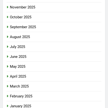
November 2025
October 2025
September 2025
August 2025
July 2025
June 2025
May 2025
April 2025
March 2025
February 2025
January 2025