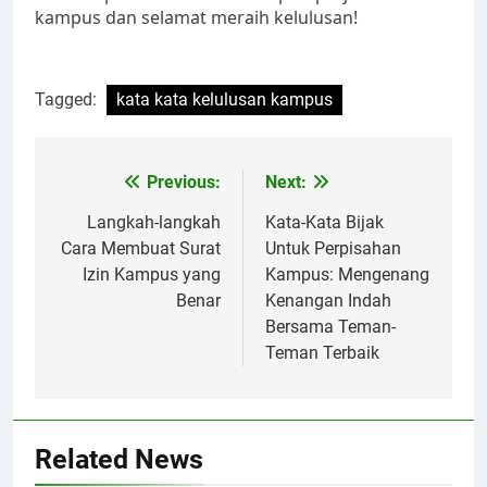
kampus dan selamat meraih kelulusan!
Tagged:
kata kata kelulusan kampus
Post
Previous:
Next:
navigation
Langkah-langkah
Kata-Kata Bijak
Cara Membuat Surat
Untuk Perpisahan
Izin Kampus yang
Kampus: Mengenang
Benar
Kenangan Indah
Bersama Teman-
Teman Terbaik
Related News