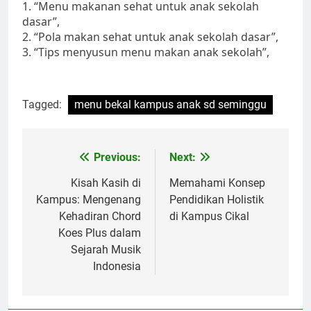
1. “Menu makanan sehat untuk anak sekolah
dasar”,
2. “Pola makan sehat untuk anak sekolah dasar”,
3. “Tips menyusun menu makan anak sekolah”,
Tagged:
menu bekal kampus anak sd seminggu
Post
Previous:
Next:
navigation
Kisah Kasih di
Memahami Konsep
Kampus: Mengenang
Pendidikan Holistik
Kehadiran Chord
di Kampus Cikal
Koes Plus dalam
Sejarah Musik
Indonesia