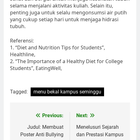
selama menjalani aktivitas kuliah. Selain itu,
penting juga untuk selalu mengonsumsi air putih
yang cukup setiap hari untuk menjaga hidrasi
tubuh.
Referensi:
1. “Diet and Nutrition Tips for Students”,
Healthline,
2. “The Importance of a Healthy Diet for College
Students”, EatingWell,
Tagged:
menu bekal kampus seminggu
Post
Previous:
Next:
navigation
Judul: Membuat
Menelusuri Sejarah
Poster Anti Bullying
dan Prestasi Kampus