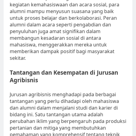
kegiatan kemahasiswaan dan acara sosial, para
alumni mampu menyusun suasana yang baik
untuk proses belajar dan berkolaborasi. Peran
alumni dalam acara seperti pengabdian dan
penyuluhan juga amat signifikan dalam
membangun kesadaran sosial di antara
mahasiswa, menggerakkan mereka untuk
memberikan dampak positif bagi masyarakat
sekitar.
Tantangan dan Kesempatan di Jurusan
Agribisnis
Jurusan agribisnis menghadapi pada berbagai
tantangan yang perlu dihadapi oleh mahasiswa
dan alumni dalam menjalani studi dan karier di
bidang ini. Satu tantangan utama adalah
perubahan iklim yang berpengaruh pada produksi
pertanian dan mitiga yang membutuhkan
pemahaman yang komprehensif tentang teknik