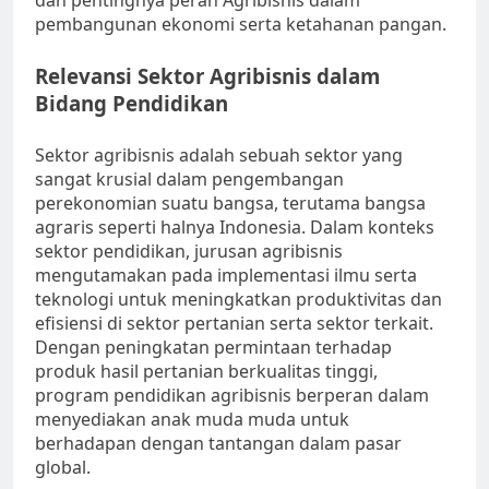
dan pentingnya peran Agribisnis dalam
pembangunan ekonomi serta ketahanan pangan.
Relevansi Sektor Agribisnis dalam
Bidang Pendidikan
Sektor agribisnis adalah sebuah sektor yang
sangat krusial dalam pengembangan
perekonomian suatu bangsa, terutama bangsa
agraris seperti halnya Indonesia. Dalam konteks
sektor pendidikan, jurusan agribisnis
mengutamakan pada implementasi ilmu serta
teknologi untuk meningkatkan produktivitas dan
efisiensi di sektor pertanian serta sektor terkait.
Dengan peningkatan permintaan terhadap
produk hasil pertanian berkualitas tinggi,
program pendidikan agribisnis berperan dalam
menyediakan anak muda muda untuk
berhadapan dengan tantangan dalam pasar
global.