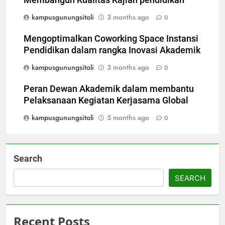
Membangun Kualitas Kajian pendidikan
kampusgunungsitoli
3 months ago
0
Mengoptimalkan Coworking Space Instansi
Pendidikan dalam rangka Inovasi Akademik
kampusgunungsitoli
3 months ago
0
Peran Dewan Akademik dalam membantu
Pelaksanaan Kegiatan Kerjasama Global
kampusgunungsitoli
5 months ago
0
Search
SEARCH
Recent Posts