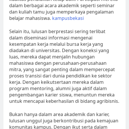
dalam berbagai acara akademik seperti seminar
dan kuliah tamu juga memperkaya pengalaman
belajar mahasiswa.
kampusbekasi
Selain itu, lulusan berprestasi sering terlibat
dalam diseminasi informasi mengenai
kesempatan kerja melalui bursa kerja yang
diadakan di universitas. Dengan koneksi yang
luas, mereka dapat menjalin hubungan
mahasiswa dengan perusahaan-perusahaan
mitra, yang sangat penting dalam mempercepat
proses transisi dari dunia pendidikan ke sektor
kerja. Dengan keikutsertaan mereka dalam
program mentoring, alumni juga aktif dalam
pengembangan karier siswa, menuntun mereka
untuk mencapai keberhasilan di bidang agribisnis.
Bukan hanya dalam area akademik dan karier,
lulusan unggul juga berkontribusi pada kemajuan
komunitas kampus. Dengan ikut serta dalam