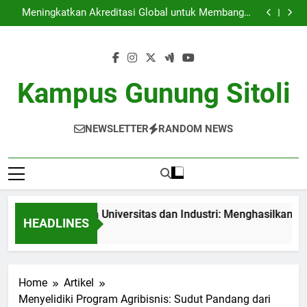
Kerjasama Riset antara Universitas dan Industri:
Skip
Menghasilkan Inovasi Secara Kolaboratif
Meningkatkan Akreditasi Global untuk Membangun
to
Kualitas Kajian pendidikan
Mengoptimalkan Coworking Space Instansi
Pendidikan dalam rangka Inovasi Akademik
Peran Dewan Akademik dalam membantu
content
Pelaksanaan Kegiatan Kerjasama Global
Kerjasama Riset antara Universitas dan Industri:
Menghasilkan Inovasi Secara Kolaboratif
Meningkatkan Akreditasi Global untuk Membangun
Kualitas Kajian pendidikan
Mengoptimalkan Coworking Space Instansi
Kampus Gunung Sitoli
Pendidikan dalam rangka Inovasi Akademik
Peran Dewan Akademik dalam membantu
Pelaksanaan Kegiatan Kerjasama Global
NEWSLETTER
RANDOM NEWS
ama Riset antara Universitas dan Industri: Menghasilkan Inova
HEADLINES
s Ago
Home
Artikel
Menyelidiki Program Agribisnis: Sudut Pandang dari