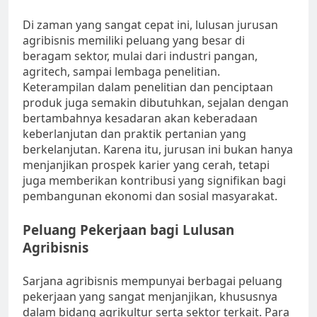
Di zaman yang sangat cepat ini, lulusan jurusan
agribisnis memiliki peluang yang besar di
beragam sektor, mulai dari industri pangan,
agritech, sampai lembaga penelitian.
Keterampilan dalam penelitian dan penciptaan
produk juga semakin dibutuhkan, sejalan dengan
bertambahnya kesadaran akan keberadaan
keberlanjutan dan praktik pertanian yang
berkelanjutan. Karena itu, jurusan ini bukan hanya
menjanjikan prospek karier yang cerah, tetapi
juga memberikan kontribusi yang signifikan bagi
pembangunan ekonomi dan sosial masyarakat.
Peluang Pekerjaan bagi Lulusan
Agribisnis
Sarjana agribisnis mempunyai berbagai peluang
pekerjaan yang sangat menjanjikan, khususnya
dalam bidang agrikultur serta sektor terkait. Para