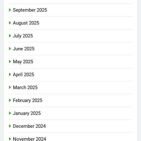
September 2025
August 2025
July 2025
June 2025
May 2025
April 2025
March 2025
February 2025
January 2025
December 2024
November 2024