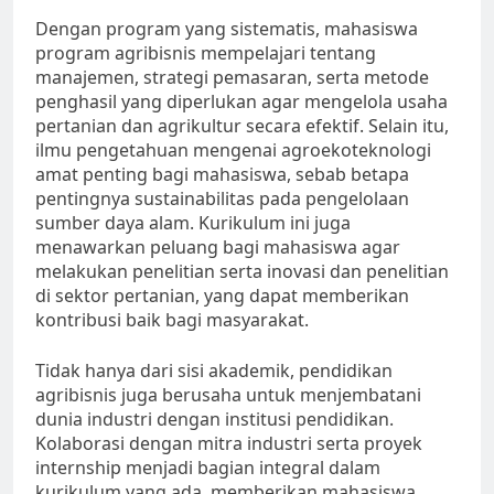
Dengan program yang sistematis, mahasiswa
program agribisnis mempelajari tentang
manajemen, strategi pemasaran, serta metode
penghasil yang diperlukan agar mengelola usaha
pertanian dan agrikultur secara efektif. Selain itu,
ilmu pengetahuan mengenai agroekoteknologi
amat penting bagi mahasiswa, sebab betapa
pentingnya sustainabilitas pada pengelolaan
sumber daya alam. Kurikulum ini juga
menawarkan peluang bagi mahasiswa agar
melakukan penelitian serta inovasi dan penelitian
di sektor pertanian, yang dapat memberikan
kontribusi baik bagi masyarakat.
Tidak hanya dari sisi akademik, pendidikan
agribisnis juga berusaha untuk menjembatani
dunia industri dengan institusi pendidikan.
Kolaborasi dengan mitra industri serta proyek
internship menjadi bagian integral dalam
kurikulum yang ada, memberikan mahasiswa