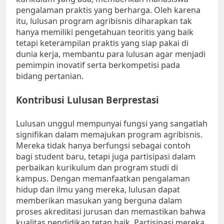
pengalaman praktis yang berharga. Oleh karena
itu, lulusan program agribisnis diharapkan tak
hanya memiliki pengetahuan teoritis yang baik
tetapi keterampilan praktis yang siap pakai di
dunia kerja, membantu para lulusan agar menjadi
pemimpin inovatif serta berkompetisi pada
bidang pertanian.
Kontribusi Lulusan Berprestasi
Lulusan unggul mempunyai fungsi yang sangatlah
signifikan dalam memajukan program agribisnis.
Mereka tidak hanya berfungsi sebagai contoh
bagi student baru, tetapi juga partisipasi dalam
perbaikan kurikulum dan program studi di
kampus. Dengan memanfaatkan pengalaman
hidup dan ilmu yang mereka, lulusan dapat
memberikan masukan yang berguna dalam
proses akreditasi jurusan dan memastikan bahwa
kualitas pendidikan tetap baik. Partisipasi mereka