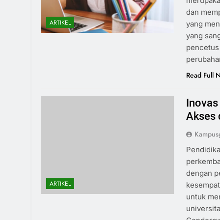
merupaka
dan mempe
ARTIKEL
yang mena
yang sang
pencetus
perubah
Read Full 
Inovas
Akses 
Kampusg
Pendidika
perkemban
dengan pe
ARTIKEL
kesempat
untuk men
universit