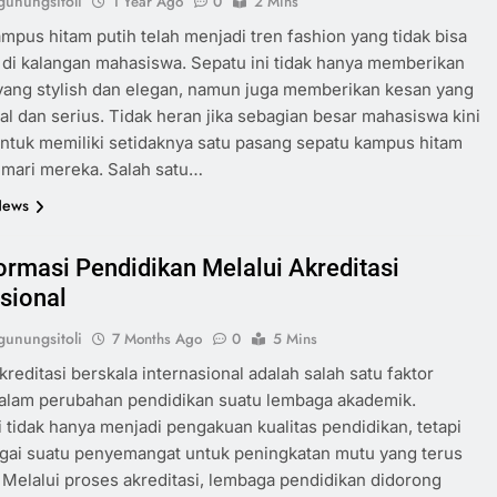
unungsitoli
1 Year Ago
0
2 Mins
mpus hitam putih telah menjadi tren fashion yang tidak bisa
 di kalangan mahasiswa. Sepatu ini tidak hanya memberikan
yang stylish dan elegan, namun juga memberikan kesan yang
al dan serius. Tidak heran jika sebagian besar mahasiswa kini
ntuk memiliki setidaknya satu pasang sepatu kampus hitam
lemari mereka. Salah satu…
News
ormasi Pendidikan Melalui Akreditasi
asional
unungsitoli
7 Months Ago
0
5 Mins
akreditasi berskala internasional adalah salah satu faktor
dalam perubahan pendidikan suatu lembaga akademik.
i tidak hanya menjadi pengakuan kualitas pendidikan, tetapi
gai suatu penyemangat untuk peningkatan mutu yang terus
Melalui proses akreditasi, lembaga pendidikan didorong