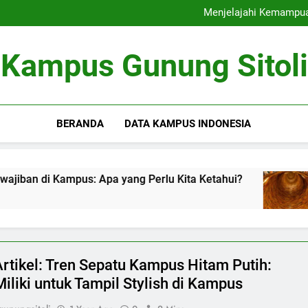
5 Drakor Kampus yang
Menjelajahi Kemampua
Sumbangan Alumni s
Kegiatan Ekstra Kurikuler Se
5 Drakor Kampus yang
Kampus Gunung Sitoli
Menjelajahi Kemampua
Sumbangan Alumni s
Kegiatan Ekstra Kurikuler Se
BERANDA
DATA KAMPUS INDONESIA
 Kampus: Apa yang Perlu Kita Ketahui?
Title
2 Years
Artikel: Tren Sepatu Kampus Hitam Putih:
Miliki untuk Tampil Stylish di Kampus