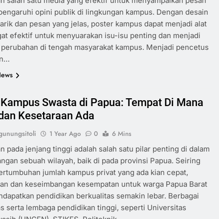
n salah satu media yang efektif untuk menyampaikan pesan
ngaruhi opini publik di lingkungan kampus. Dengan desain
rik dan pesan yang jelas, poster kampus dapat menjadi alat
at efektif untuk menyuarakan isu-isu penting dan menjadi
 perubahan di tengah masyarakat kampus. Menjadi pencetus
an…
News
 Kampus Swasta di Papua: Tempat Di Mana
dan Kesetaraan Ada
unungsitoli
1 Year Ago
0
6 Mins
n pada jenjang tinggi adalah salah satu pilar penting di dalam
gan sebuah wilayah, baik di pada provinsi Papua. Seiring
rtumbuhan jumlah kampus privat yang ada kian cepat,
an dan keseimbangan kesempatan untuk warga Papua Barat
dapatkan pendidikan berkualitas semakin lebar. Berbagai
as serta lembaga pendidikan tinggi, seperti Universitas