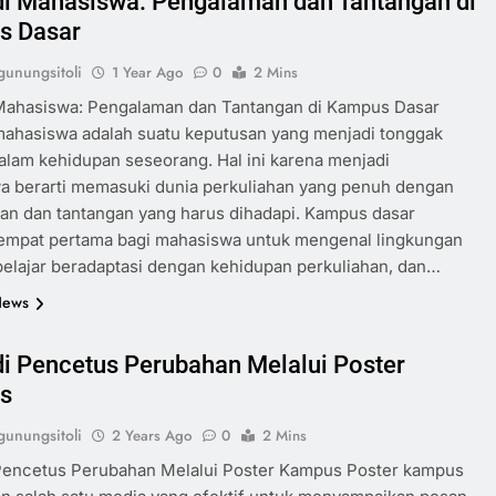
i Mahasiswa: Pengalaman dan Tantangan di
s Dasar
unungsitoli
1 Year Ago
0
2 Mins
Mahasiswa: Pengalaman dan Tantangan di Kampus Dasar
mahasiswa adalah suatu keputusan yang menjadi tonggak
alam kehidupan seseorang. Hal ini karena menjadi
a berarti memasuki dunia perkuliahan yang penuh dengan
an dan tantangan yang harus dihadapi. Kampus dasar
tempat pertama bagi mahasiswa untuk mengenal lingkungan
elajar beradaptasi dengan kehidupan perkuliahan, dan…
News
i Pencetus Perubahan Melalui Poster
s
unungsitoli
2 Years Ago
0
2 Mins
Pencetus Perubahan Melalui Poster Kampus Poster kampus