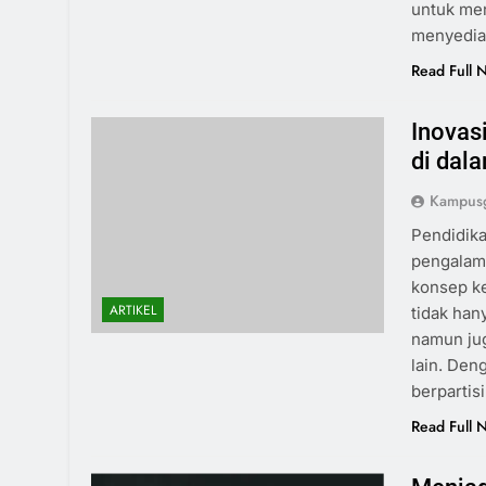
untuk men
menyedia
Read Full 
Inovas
di dal
Kampusg
Pendidika
pengalama
konsep ke
ARTIKEL
tidak han
namun jug
lain. Den
berpartis
Read Full 