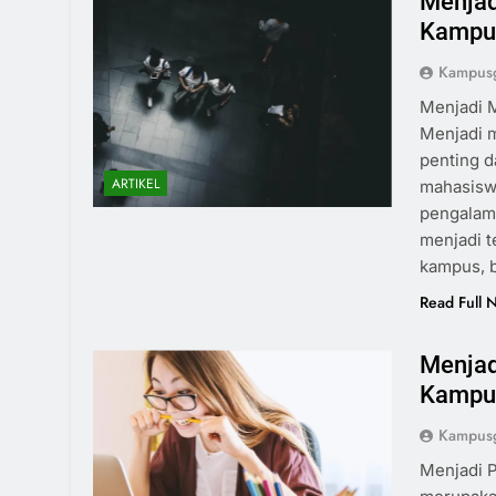
Menjad
Kampu
Kampusg
Menjadi 
Menjadi 
penting d
ARTIKEL
mahasisw
pengalam
menjadi 
kampus, b
Read Full 
Menjad
Kampu
Kampusg
Menjadi 