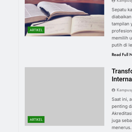
Kampusg
Sepatu ka
diabaikan
tampilan 
ARTIKEL
profesion
memilih u
putih di 
Read Full 
Transf
Intern
Kampusg
Saat ini, 
penting 
Akreditas
ARTIKEL
juga seba
menerus. 