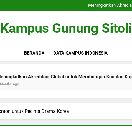
Kerjasama Riset antara Un
Meningkatkan Akredit
Mengoptimalkan Coworki
Peran Dewan Akademik dalam 
Kerjasama Riset antara Un
Kampus Gunung Sitoli
Meningkatkan Akredit
Mengoptimalkan Coworki
Peran Dewan Akademik dalam 
BERANDA
DATA KAMPUS INDONESIA
kreditasi Global untuk Membangun Kualitas Kajian pendidikan
onton untuk Pecinta Drama Korea