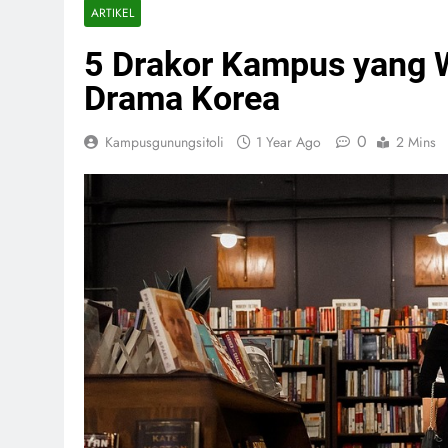
ARTIKEL
5 Drakor Kampus yang W
Drama Korea
0
Kampusgunungsitoli
1 Year Ago
2 Mins