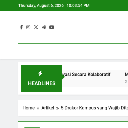
Skip
Thursday, August 6, 2026
10:03:55 PM
to
content
Menghasilkan Inovasi Secara Kolaboratif
Meningkatkan A
3 Months Ago
HEADLINES
Home
Artikel
5 Drakor Kampus yang Wajib Dit