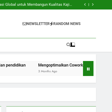
iversitas dan Industri: Menghasilkan Inovasi
Secara Kolaboratif
asi Global untuk Membangun Kualitas Kajian
pendidikan
ng Space Instansi Pendidikan dalam rangka
Inovasi Akademik
membantu Pelaksanaan Kegiatan Kerjasama
Global
iversitas dan Industri: Menghasilkan Inovasi
Secara Kolaboratif
asi Global untuk Membangun Kualitas Kajian
NEWSLETTER
RANDOM NEWS
pendidikan
ng Space Instansi Pendidikan dalam rangka
Inovasi Akademik
membantu Pelaksanaan Kegiatan Kerjasama
Global
Mengoptimalkan Coworking Space Instansi Pendidikan
3 Months Ago