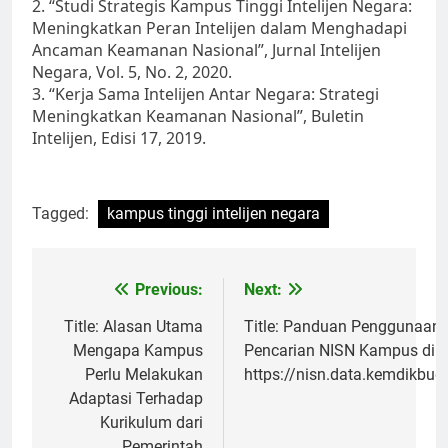
2. “Studi Strategis Kampus Tinggi Intelijen Negara:
Meningkatkan Peran Intelijen dalam Menghadapi
Ancaman Keamanan Nasional”, Jurnal Intelijen
Negara, Vol. 5, No. 2, 2020.
3. “Kerja Sama Intelijen Antar Negara: Strategi
Meningkatkan Keamanan Nasional”, Buletin
Intelijen, Edisi 17, 2019.
Tagged:
kampus tinggi intelijen negara
Post
Previous:
Next:
navigation
Title: Alasan Utama
Title: Panduan Penggunaan
Mengapa Kampus
Pencarian NISN Kampus di
Perlu Melakukan
https://nisn.data.kemdikbud
Adaptasi Terhadap
Kurikulum dari
Pemerintah