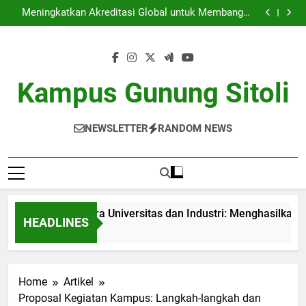
Kerjasama Riset antara Universitas dan Industri:
Skip
Menghasilkan Inovasi Secara Kolaboratif
Meningkatkan Akreditasi Global untuk Membangun
to
Kualitas Kajian pendidikan
Mengoptimalkan Coworking Space Instansi
Pendidikan dalam rangka Inovasi Akademik
Peran Dewan Akademik dalam membantu
content
Pelaksanaan Kegiatan Kerjasama Global
Kerjasama Riset antara Universitas dan Industri:
Menghasilkan Inovasi Secara Kolaboratif
Meningkatkan Akreditasi Global untuk Membangun
Kualitas Kajian pendidikan
Mengoptimalkan Coworking Space Instansi
Kampus Gunung Sitoli
Pendidikan dalam rangka Inovasi Akademik
Peran Dewan Akademik dalam membantu
Pelaksanaan Kegiatan Kerjasama Global
NEWSLETTER
RANDOM NEWS
asama Riset antara Universitas dan Industri: Menghasilkan In
HEADLINES
nths Ago
Home
Artikel
Proposal Kegiatan Kampus: Langkah-langkah dan