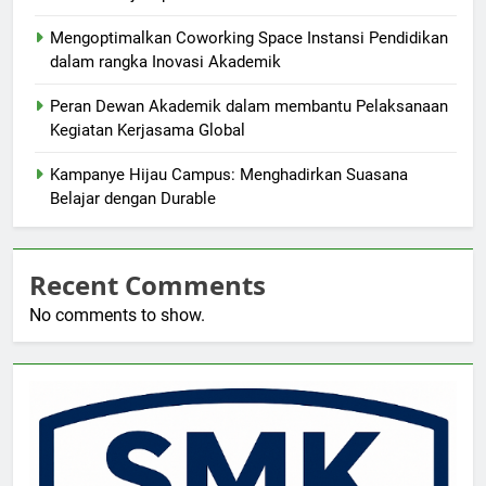
Mengoptimalkan Coworking Space Instansi Pendidikan
dalam rangka Inovasi Akademik
Peran Dewan Akademik dalam membantu Pelaksanaan
Kegiatan Kerjasama Global
Kampanye Hijau Campus: Menghadirkan Suasana
Belajar dengan Durable
Recent Comments
No comments to show.