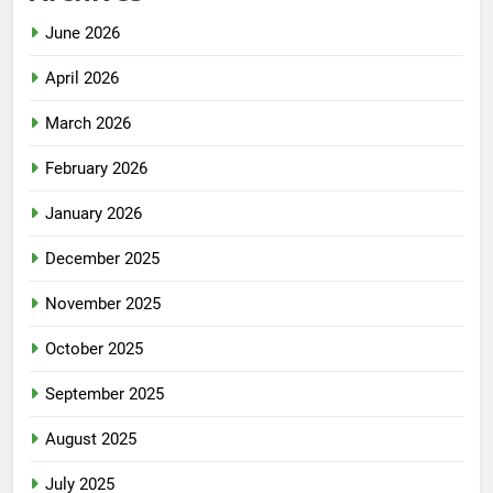
June 2026
April 2026
March 2026
February 2026
January 2026
December 2025
November 2025
October 2025
September 2025
August 2025
July 2025