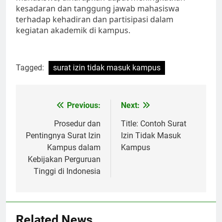
kesadaran dan tanggung jawab mahasiswa
terhadap kehadiran dan partisipasi dalam
kegiatan akademik di kampus.
Tagged:
surat izin tidak masuk kampus
Post
Previous:
Next:
navigation
Prosedur dan
Title: Contoh Surat
Pentingnya Surat Izin
Izin Tidak Masuk
Kampus dalam
Kampus
Kebijakan Perguruan
Tinggi di Indonesia
Related News