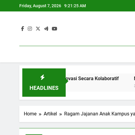
Skip
Friday, August 7, 2026
9:21:26 AM
to
content
i: Menghasilkan Inovasi Secara Kolaboratif
Meningkatkan
3 Months Ago
HEADLINES
Home
Artikel
Ragam Jajanan Anak Kampus ya