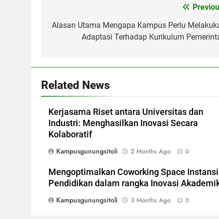
Post
Previou
navigation
Alasan Utama Mengapa Kampus Perlu Melakuk
Adaptasi Terhadap Kurikulum Pemerint
Related News
Kerjasama Riset antara Universitas dan
Industri: Menghasilkan Inovasi Secara
Kolaboratif
Kampusgunungsitoli
2 Months Ago
0
Mengoptimalkan Coworking Space Instansi
Pendidikan dalam rangka Inovasi Akademi
Kampusgunungsitoli
3 Months Ago
0