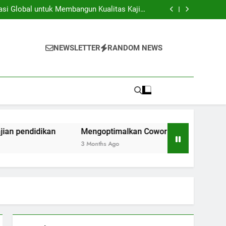
iversitas dan Industri: Menghasilkan Inovasi
Secara Kolaboratif
asi Global untuk Membangun Kualitas Kajian
pendidikan
ng Space Instansi Pendidikan dalam rangka
Inovasi Akademik
membantu Pelaksanaan Kegiatan Kerjasama
Global
iversitas dan Industri: Menghasilkan Inovasi
Secara Kolaboratif
asi Global untuk Membangun Kualitas Kajian
NEWSLETTER
RANDOM NEWS
pendidikan
ng Space Instansi Pendidikan dalam rangka
Inovasi Akademik
membantu Pelaksanaan Kegiatan Kerjasama
Global
kan
Mengoptimalkan Coworking Space Instansi Pendidik
3 Months Ago