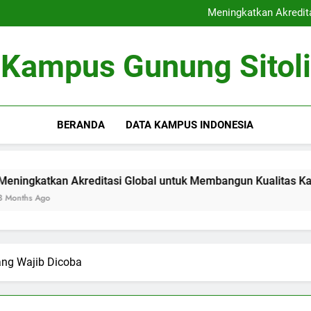
Kerjasama Riset antara Un
Meningkatkan Akredit
Mengoptimalkan Coworki
Peran Dewan Akademik dalam 
Kerjasama Riset antara Un
Kampus Gunung Sitoli
Meningkatkan Akredit
Mengoptimalkan Coworki
Peran Dewan Akademik dalam 
BERANDA
DATA KAMPUS INDONESIA
 Akreditasi Global untuk Membangun Kualitas Kajian pendidi
ng Wajib Dicoba