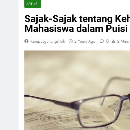
ARTIKEL
Sajak-Sajak tentang Ke
Mahasiswa dalam Puisi
0
Kampusgunungsitoli
2 Years Ago
2 Mins