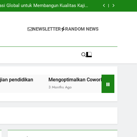
iversitas dan Industri: Menghasilkan Inovasi
Secara Kolaboratif
asi Global untuk Membangun Kualitas Kajian
pendidikan
ng Space Instansi Pendidikan dalam rangka
Inovasi Akademik
membantu Pelaksanaan Kegiatan Kerjasama
Global
iversitas dan Industri: Menghasilkan Inovasi
Secara Kolaboratif
asi Global untuk Membangun Kualitas Kajian
NEWSLETTER
RANDOM NEWS
pendidikan
ng Space Instansi Pendidikan dalam rangka
Inovasi Akademik
membantu Pelaksanaan Kegiatan Kerjasama
Global
kan
Mengoptimalkan Coworking Space Instansi Pendidik
3 Months Ago