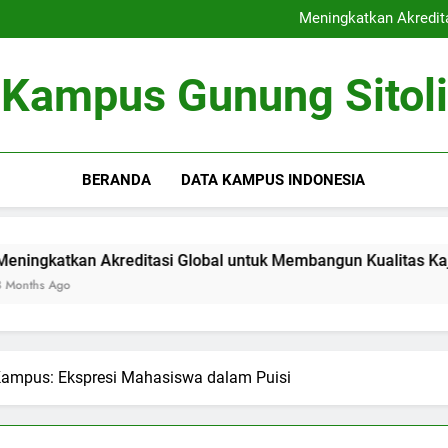
Kerjasama Riset antara Un
Meningkatkan Akredit
Mengoptimalkan Coworki
Peran Dewan Akademik dalam 
Kerjasama Riset antara Un
Kampus Gunung Sitoli
Meningkatkan Akredit
Mengoptimalkan Coworki
Peran Dewan Akademik dalam 
BERANDA
DATA KAMPUS INDONESIA
 Akreditasi Global untuk Membangun Kualitas Kajian pendidi
Kampus: Ekspresi Mahasiswa dalam Puisi