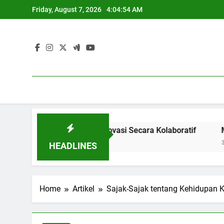
Skip
Friday, August 7, 2026
4:04:55 AM
to
content
: Menghasilkan Inovasi Secara Kolaboratif
Meningkatkan
3 Months Ago
HEADLINES
Home
Artikel
Sajak-Sajak tentang Kehidupan 