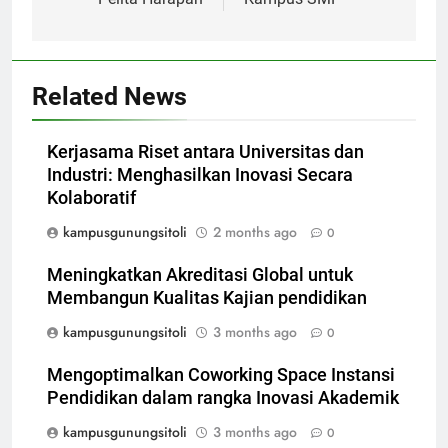
Related News
Kerjasama Riset antara Universitas dan
Industri: Menghasilkan Inovasi Secara
Kolaboratif
kampusgunungsitoli
2 months ago
0
Meningkatkan Akreditasi Global untuk
Membangun Kualitas Kajian pendidikan
kampusgunungsitoli
3 months ago
0
Mengoptimalkan Coworking Space Instansi
Pendidikan dalam rangka Inovasi Akademik
kampusgunungsitoli
3 months ago
0