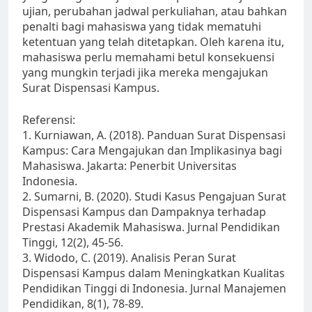
ujian, perubahan jadwal perkuliahan, atau bahkan
penalti bagi mahasiswa yang tidak mematuhi
ketentuan yang telah ditetapkan. Oleh karena itu,
mahasiswa perlu memahami betul konsekuensi
yang mungkin terjadi jika mereka mengajukan
Surat Dispensasi Kampus.
Referensi:
1. Kurniawan, A. (2018). Panduan Surat Dispensasi
Kampus: Cara Mengajukan dan Implikasinya bagi
Mahasiswa. Jakarta: Penerbit Universitas
Indonesia.
2. Sumarni, B. (2020). Studi Kasus Pengajuan Surat
Dispensasi Kampus dan Dampaknya terhadap
Prestasi Akademik Mahasiswa. Jurnal Pendidikan
Tinggi, 12(2), 45-56.
3. Widodo, C. (2019). Analisis Peran Surat
Dispensasi Kampus dalam Meningkatkan Kualitas
Pendidikan Tinggi di Indonesia. Jurnal Manajemen
Pendidikan, 8(1), 78-89.