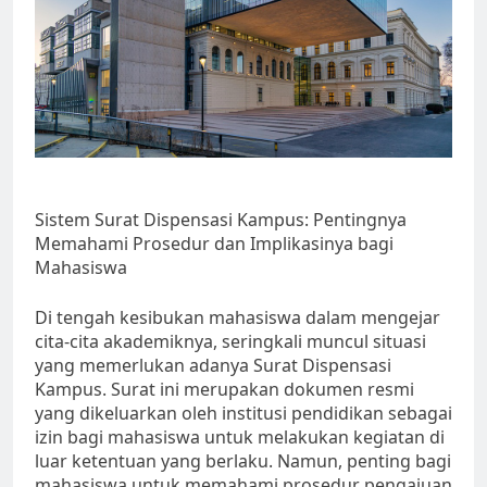
Sistem Surat Dispensasi Kampus: Pentingnya
Memahami Prosedur dan Implikasinya bagi
Mahasiswa
Di tengah kesibukan mahasiswa dalam mengejar
cita-cita akademiknya, seringkali muncul situasi
yang memerlukan adanya Surat Dispensasi
Kampus. Surat ini merupakan dokumen resmi
yang dikeluarkan oleh institusi pendidikan sebagai
izin bagi mahasiswa untuk melakukan kegiatan di
luar ketentuan yang berlaku. Namun, penting bagi
mahasiswa untuk memahami prosedur pengajuan