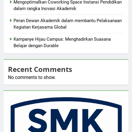
Mengoptimalkan Coworking Space Instansi Pendidikan
dalam rangka Inovasi Akademik
Peran Dewan Akademik dalam membantu Pelaksanaan
Kegiatan Kerjasama Global
Kampanye Hijau Campus: Menghadirkan Suasana
Belajar dengan Durable
Recent Comments
No comments to show.