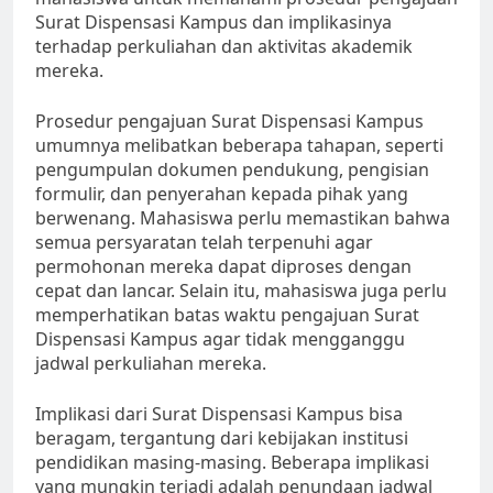
Surat Dispensasi Kampus dan implikasinya
terhadap perkuliahan dan aktivitas akademik
mereka.
Prosedur pengajuan Surat Dispensasi Kampus
umumnya melibatkan beberapa tahapan, seperti
pengumpulan dokumen pendukung, pengisian
formulir, dan penyerahan kepada pihak yang
berwenang. Mahasiswa perlu memastikan bahwa
semua persyaratan telah terpenuhi agar
permohonan mereka dapat diproses dengan
cepat dan lancar. Selain itu, mahasiswa juga perlu
memperhatikan batas waktu pengajuan Surat
Dispensasi Kampus agar tidak mengganggu
jadwal perkuliahan mereka.
Implikasi dari Surat Dispensasi Kampus bisa
beragam, tergantung dari kebijakan institusi
pendidikan masing-masing. Beberapa implikasi
yang mungkin terjadi adalah penundaan jadwal