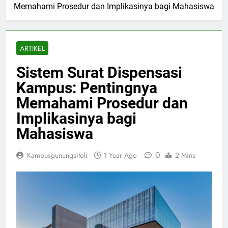
Memahami Prosedur dan Implikasinya bagi Mahasiswa
ARTIKEL
Sistem Surat Dispensasi
Kampus: Pentingnya
Memahami Prosedur dan
Implikasinya bagi
Mahasiswa
0
Kampusgunungsitoli
1 Year Ago
2 Mins