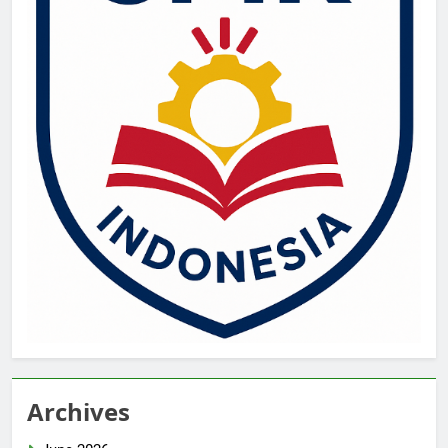
Archives