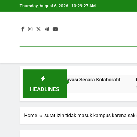
Skip
Thursday, August 6, 2026
10:29:27 AM
to
content
stri: Menghasilkan Inovasi Secara Kolaboratif
Meningka
3 Months A
HEADLINES
Home
surat izin tidak masuk kampus karena saki