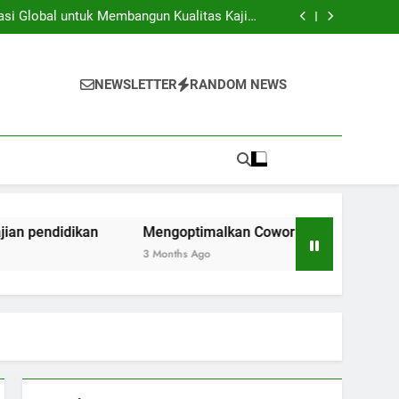
iversitas dan Industri: Menghasilkan Inovasi
Secara Kolaboratif
asi Global untuk Membangun Kualitas Kajian
pendidikan
ng Space Instansi Pendidikan dalam rangka
Inovasi Akademik
membantu Pelaksanaan Kegiatan Kerjasama
Global
iversitas dan Industri: Menghasilkan Inovasi
Secara Kolaboratif
asi Global untuk Membangun Kualitas Kajian
NEWSLETTER
RANDOM NEWS
pendidikan
ng Space Instansi Pendidikan dalam rangka
Inovasi Akademik
membantu Pelaksanaan Kegiatan Kerjasama
Global
idikan
Mengoptimalkan Coworking Space Instansi Pend
3 Months Ago