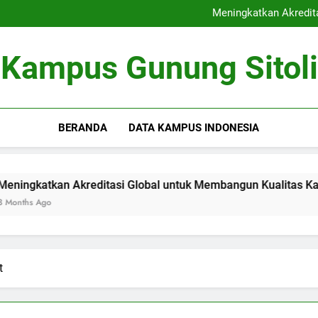
Kerjasama Riset antara Un
Meningkatkan Akredit
Mengoptimalkan Coworki
Peran Dewan Akademik dalam 
Kerjasama Riset antara Un
Kampus Gunung Sitoli
Meningkatkan Akredit
Mengoptimalkan Coworki
Peran Dewan Akademik dalam 
BERANDA
DATA KAMPUS INDONESIA
tkan Akreditasi Global untuk Membangun Kualitas Kajian pend
go
t