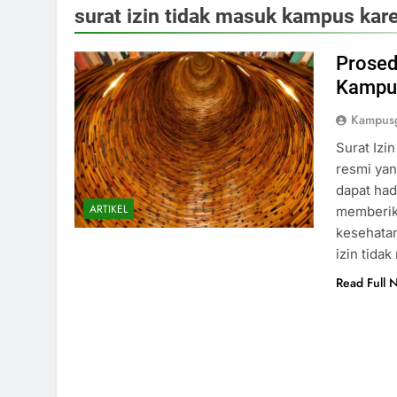
surat izin tidak masuk kampus kare
Prosed
Kampus
Kampusg
Surat Iz
resmi yan
dapat had
ARTIKEL
memberik
kesehatan
izin tida
Read Full 