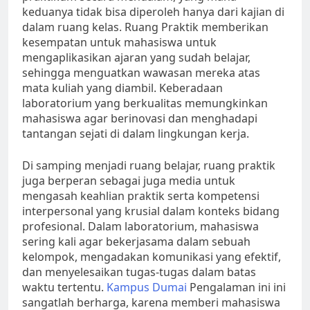
keduanya tidak bisa diperoleh hanya dari kajian di
dalam ruang kelas. Ruang Praktik memberikan
kesempatan untuk mahasiswa untuk
mengaplikasikan ajaran yang sudah belajar,
sehingga menguatkan wawasan mereka atas
mata kuliah yang diambil. Keberadaan
laboratorium yang berkualitas memungkinkan
mahasiswa agar berinovasi dan menghadapi
tantangan sejati di dalam lingkungan kerja.
Di samping menjadi ruang belajar, ruang praktik
juga berperan sebagai juga media untuk
mengasah keahlian praktik serta kompetensi
interpersonal yang krusial dalam konteks bidang
profesional. Dalam laboratorium, mahasiswa
sering kali agar bekerjasama dalam sebuah
kelompok, mengadakan komunikasi yang efektif,
dan menyelesaikan tugas-tugas dalam batas
waktu tertentu.
Kampus Dumai
Pengalaman ini ini
sangatlah berharga, karena memberi mahasiswa