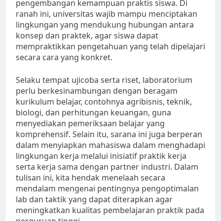
pengembangan kemampuan praktis siswa. Di
ranah ini, universitas wajib mampu menciptakan
lingkungan yang mendukung hubungan antara
konsep dan praktek, agar siswa dapat
mempraktikkan pengetahuan yang telah dipelajari
secara cara yang konkret.
Selaku tempat ujicoba serta riset, laboratorium
perlu berkesinambungan dengan beragam
kurikulum belajar, contohnya agribisnis, teknik,
biologi, dan perhitungan keuangan, guna
menyediakan pemeriksaan belajar yang
komprehensif. Selain itu, sarana ini juga berperan
dalam menyiapkan mahasiswa dalam menghadapi
lingkungan kerja melalui inisiatif praktik kerja
serta kerja sama dengan partner industri. Dalam
tulisan ini, kita hendak menelaah secara
mendalam mengenai pentingnya pengoptimalan
lab dan taktik yang dapat diterapkan agar
meningkatkan kualitas pembelajaran praktik pada