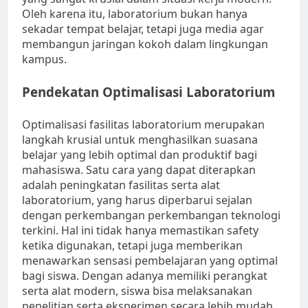
Oleh karena itu, laboratorium bukan hanya
sekadar tempat belajar, tetapi juga media agar
membangun jaringan kokoh dalam lingkungan
kampus.
Pendekatan Optimalisasi Laboratorium
Optimalisasi fasilitas laboratorium merupakan
langkah krusial untuk menghasilkan suasana
belajar yang lebih optimal dan produktif bagi
mahasiswa. Satu cara yang dapat diterapkan
adalah peningkatan fasilitas serta alat
laboratorium, yang harus diperbarui sejalan
dengan perkembangan perkembangan teknologi
terkini. Hal ini tidak hanya memastikan safety
ketika digunakan, tetapi juga memberikan
menawarkan sensasi pembelajaran yang optimal
bagi siswa. Dengan adanya memiliki perangkat
serta alat modern, siswa bisa melaksanakan
penelitian serta eksperimen secara lebih mudah