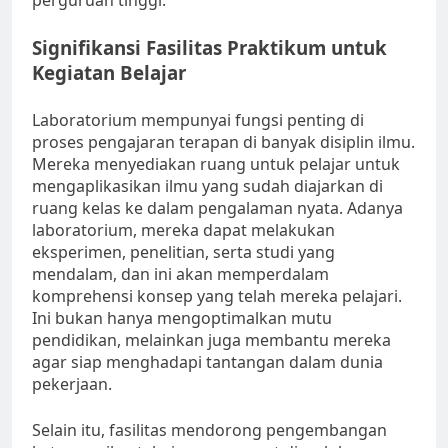
perguruan tinggi.
Signifikansi Fasilitas Praktikum untuk
Kegiatan Belajar
Laboratorium mempunyai fungsi penting di
proses pengajaran terapan di banyak disiplin ilmu.
Mereka menyediakan ruang untuk pelajar untuk
mengaplikasikan ilmu yang sudah diajarkan di
ruang kelas ke dalam pengalaman nyata. Adanya
laboratorium, mereka dapat melakukan
eksperimen, penelitian, serta studi yang
mendalam, dan ini akan memperdalam
komprehensi konsep yang telah mereka pelajari.
Ini bukan hanya mengoptimalkan mutu
pendidikan, melainkan juga membantu mereka
agar siap menghadapi tantangan dalam dunia
pekerjaan.
Selain itu, fasilitas mendorong pengembangan