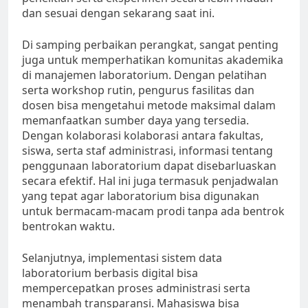
dan sesuai dengan sekarang saat ini.
Di samping perbaikan perangkat, sangat penting
juga untuk memperhatikan komunitas akademika
di manajemen laboratorium. Dengan pelatihan
serta workshop rutin, pengurus fasilitas dan
dosen bisa mengetahui metode maksimal dalam
memanfaatkan sumber daya yang tersedia.
Dengan kolaborasi kolaborasi antara fakultas,
siswa, serta staf administrasi, informasi tentang
penggunaan laboratorium dapat disebarluaskan
secara efektif. Hal ini juga termasuk penjadwalan
yang tepat agar laboratorium bisa digunakan
untuk bermacam-macam prodi tanpa ada bentrok
bentrokan waktu.
Selanjutnya, implementasi sistem data
laboratorium berbasis digital bisa
mempercepatkan proses administrasi serta
menambah transparansi. Mahasiswa bisa