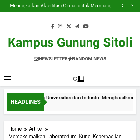
Kerjasama Riset antara Universitas dan Industri:
Skip
Menghasilkan Inovasi Secara Kolaboratif
Meningkatkan Akreditasi Global untuk Membangun
to
Kualitas Kajian pendidikan
Mengoptimalkan Coworking Space Instansi
Pendidikan dalam rangka Inovasi Akademik
Peran Dewan Akademik dalam membantu
content
Pelaksanaan Kegiatan Kerjasama Global
Kerjasama Riset antara Universitas dan Industri:
Menghasilkan Inovasi Secara Kolaboratif
Meningkatkan Akreditasi Global untuk Membangun
Kualitas Kajian pendidikan
Mengoptimalkan Coworking Space Instansi
Kampus Gunung Sitoli
Pendidikan dalam rangka Inovasi Akademik
Peran Dewan Akademik dalam membantu
Pelaksanaan Kegiatan Kerjasama Global
NEWSLETTER
RANDOM NEWS
ama Riset antara Universitas dan Industri: Menghasilkan Inova
HEADLINES
s Ago
Home
Artikel
Memaksimalkan Laboratorium: Kunci Keberhasilan