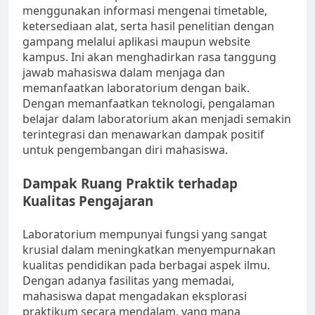
menggunakan informasi mengenai timetable,
ketersediaan alat, serta hasil penelitian dengan
gampang melalui aplikasi maupun website
kampus. Ini akan menghadirkan rasa tanggung
jawab mahasiswa dalam menjaga dan
memanfaatkan laboratorium dengan baik.
Dengan memanfaatkan teknologi, pengalaman
belajar dalam laboratorium akan menjadi semakin
terintegrasi dan menawarkan dampak positif
untuk pengembangan diri mahasiswa.
Dampak Ruang Praktik terhadap
Kualitas Pengajaran
Laboratorium mempunyai fungsi yang sangat
krusial dalam meningkatkan menyempurnakan
kualitas pendidikan pada berbagai aspek ilmu.
Dengan adanya fasilitas yang memadai,
mahasiswa dapat mengadakan eksplorasi
praktikum secara mendalam, yang mana