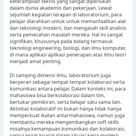
keterampilan teknis yang sangat diperlukan
dalam dunia akademis dan pekerjaan. Lewat
sejumlah kegiatan terapan di laboratorium, para
pelajar diarahkan untuk untuk memanfaatkan alat
dan teknologi modern, dan mengasah skill analisis
serta pemecahan masalah mereka. Hal ini sangat
signifikan, khususnya pada bidang termasuk
teknologi engineering, biologi, dan ilmu komputer,
di mana aplikasi aplikasi penerapan atas ilmu teori
menjadi amat penting.
Di samping dimensi ilmu, laboratorium juga
berperan sebagai tempat tempat kolaborasi serta
komunikasi antara pelajar. Dalam konteks ini, para
mahasiswa bisa berkolaborasi dalam tim,
bertukar pemikiran, serta belajar satu sama lain.
Aktivitas kolaboratif ini bukan hanya tidak hanya
memperkuat ikatan antarmahasiswa, namun juga
membantu mereka mengembangkan soft skills
misalnya kemampuan komunikasi dan kolaborasi,
yang sangat krusial dalam situasi kerja modern.