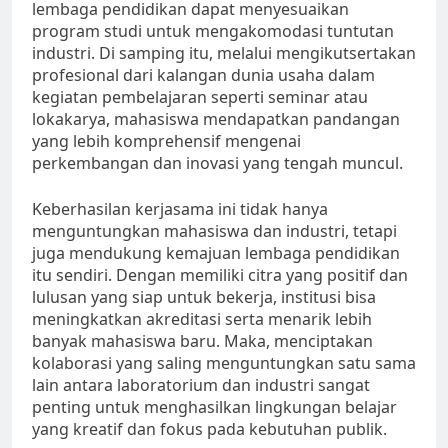
lembaga pendidikan dapat menyesuaikan
program studi untuk mengakomodasi tuntutan
industri. Di samping itu, melalui mengikutsertakan
profesional dari kalangan dunia usaha dalam
kegiatan pembelajaran seperti seminar atau
lokakarya, mahasiswa mendapatkan pandangan
yang lebih komprehensif mengenai
perkembangan dan inovasi yang tengah muncul.
Keberhasilan kerjasama ini tidak hanya
menguntungkan mahasiswa dan industri, tetapi
juga mendukung kemajuan lembaga pendidikan
itu sendiri. Dengan memiliki citra yang positif dan
lulusan yang siap untuk bekerja, institusi bisa
meningkatkan akreditasi serta menarik lebih
banyak mahasiswa baru. Maka, menciptakan
kolaborasi yang saling menguntungkan satu sama
lain antara laboratorium dan industri sangat
penting untuk menghasilkan lingkungan belajar
yang kreatif dan fokus pada kebutuhan publik.