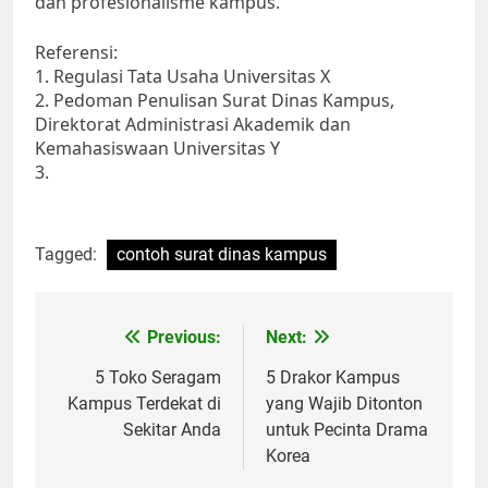
dan profesionalisme kampus.
Referensi:
1. Regulasi Tata Usaha Universitas X
2. Pedoman Penulisan Surat Dinas Kampus,
Direktorat Administrasi Akademik dan
Kemahasiswaan Universitas Y
3.
Tagged:
contoh surat dinas kampus
Post
Previous:
Next:
navigation
5 Toko Seragam
5 Drakor Kampus
Kampus Terdekat di
yang Wajib Ditonton
Sekitar Anda
untuk Pecinta Drama
Korea