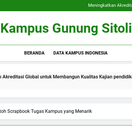
Kerjasama Riset antara Un
Meningkatkan Akredit
Mengoptimalkan Coworki
Peran Dewan Akademik dalam 
Kerjasama Riset antara Un
Kampus Gunung Sitoli
Meningkatkan Akredit
Mengoptimalkan Coworki
Peran Dewan Akademik dalam 
BERANDA
DATA KAMPUS INDONESIA
 Global untuk Membangun Kualitas Kajian pendidikan
Me
3 
ntoh Scrapbook Tugas Kampus yang Menarik