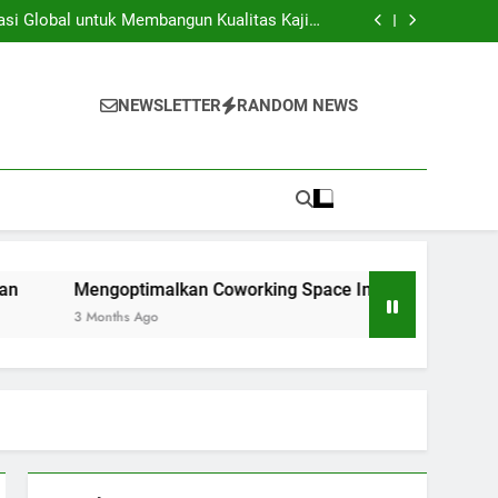
iversitas dan Industri: Menghasilkan Inovasi
Secara Kolaboratif
asi Global untuk Membangun Kualitas Kajian
pendidikan
ng Space Instansi Pendidikan dalam rangka
Inovasi Akademik
membantu Pelaksanaan Kegiatan Kerjasama
Global
iversitas dan Industri: Menghasilkan Inovasi
Secara Kolaboratif
asi Global untuk Membangun Kualitas Kajian
NEWSLETTER
RANDOM NEWS
pendidikan
ng Space Instansi Pendidikan dalam rangka
Inovasi Akademik
membantu Pelaksanaan Kegiatan Kerjasama
Global
ngoptimalkan Coworking Space Instansi Pendidikan dalam r
Months Ago