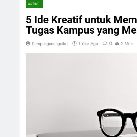
ARTIKEL
5 Ide Kreatif untuk Me
Tugas Kampus yang Me
0
Kampusgunungsitoli
1 Year Ago
2 Mins