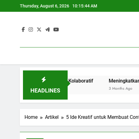
Skip
Thursday, August 6, 2026
10:15:44 AM
to
content
kan Inovasi Secara Kolaboratif
Meningkatkan Akreditasi
3 Months Ago
HEADLINES
Home
Artikel
5 Ide Kreatif untuk Membuat Co