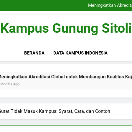
Kerjasama Riset antara Un
Meningkatkan Akredit
Mengoptimalkan Coworki
Peran Dewan Akademik dalam 
Kerjasama Riset antara Un
Kampus Gunung Sitoli
Meningkatkan Akredit
Mengoptimalkan Coworki
Peran Dewan Akademik dalam 
BERANDA
DATA KAMPUS INDONESIA
kreditasi Global untuk Membangun Kualitas Kajian pendidika
Surat Tidak Masuk Kampus: Syarat, Cara, dan Contoh