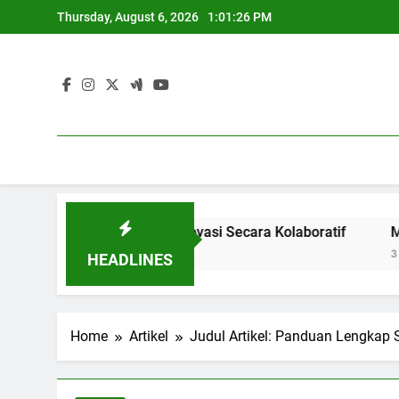
Skip
Thursday, August 6, 2026
1:01:27 PM
to
content
Menghasilkan Inovasi Secara Kolaboratif
Meningkatkan A
3 Months Ago
HEADLINES
Home
Artikel
Judul Artikel: Panduan Lengkap 