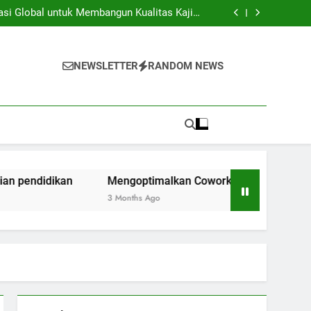
iversitas dan Industri: Menghasilkan Inovasi
Secara Kolaboratif
asi Global untuk Membangun Kualitas Kajian
pendidikan
ng Space Instansi Pendidikan dalam rangka
Inovasi Akademik
membantu Pelaksanaan Kegiatan Kerjasama
Global
iversitas dan Industri: Menghasilkan Inovasi
Secara Kolaboratif
asi Global untuk Membangun Kualitas Kajian
NEWSLETTER
RANDOM NEWS
pendidikan
ng Space Instansi Pendidikan dalam rangka
Inovasi Akademik
membantu Pelaksanaan Kegiatan Kerjasama
Global
n
Mengoptimalkan Coworking Space Instansi Pendidikan
3 Months Ago